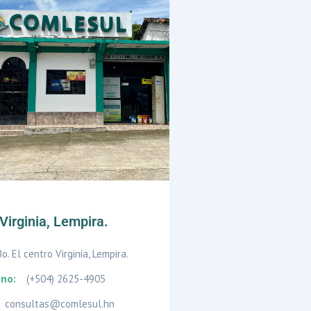
l Virginia, Lempira.
Bo. El centro Virginia, Lempira.
ono:
(+504) 2625-4905
consultas@comlesul.hn