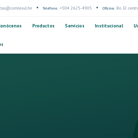
ltas@comlesul.hn
+504 2625-4905
Bo. El cent
Teléfono:
Oficina:
Conócenos
Productos
Servicios
Institucional
U
os