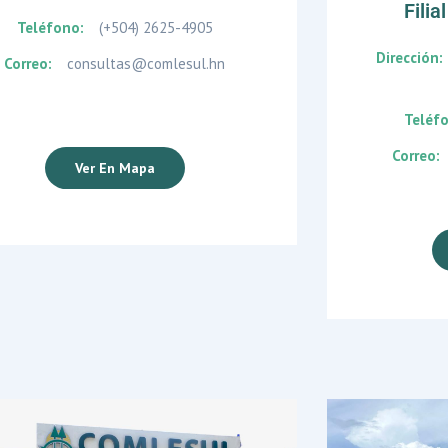
Fili
Teléfono:
(+504) 2625-4905
Dirección:
Correo:
consultas@comlesul.hn
Teléf
Correo:
Ver En Mapa