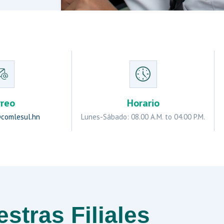
rreo
Horario
comlesul.hn
Lunes-Sábado: 08.00 A.M. to 04.00 P.M.
stras Filiales