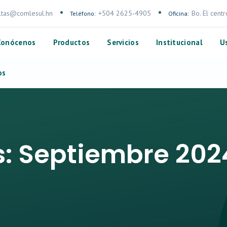
ltas@comlesul.hn
+504 2625-4905
Bo. El cent
Teléfono:
Oficina:
Conócenos
Productos
Servicios
Institucional
U
os
s:
Septiembre 202